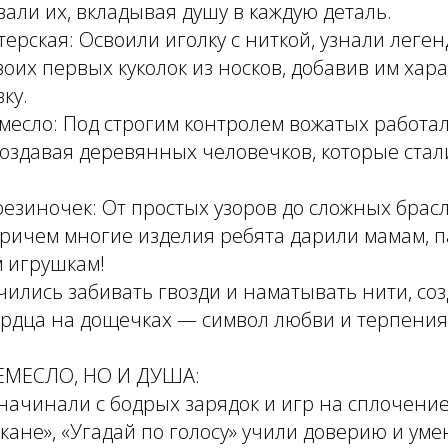
али их, вкладывая душу в каждую деталь.
ерская: Освоили иголку с ниткой, узнали леген
воих первых куколок из носков, добавив им хар
ку.
месло: Под строгим контролем вожатых работал
создавая деревянных человечков, которые ста
резиночек: От простых узоров до сложных брасл
ричем многие изделия ребята дарили мамам, п
 игрушкам!
Учились забивать гвозди и наматывать нити, со
рдца на дощечках — символ любви и терпения
ЕМЕСЛО, НО И ДУША:
начинали с бодрых зарядок и игр на сплочение
кане», «Угадай по голосу» учили доверию и ум