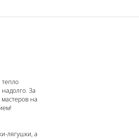
 тепло
 надолго. За
 мастеров на
ием!
ки-лягушки, а