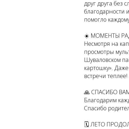
друг друга без 
благодарности 
помогло каждому
☀️ МОМЕНТЫ РА
Несмотря на кап
просмотры мульт
Шуваловском пар
картошку». Даж
встречи теплее!
🙏 СПАСИБО ВАМ
Благодарим кажд
Спасибо родител
🗓️ ЛЕТО ПРОДО