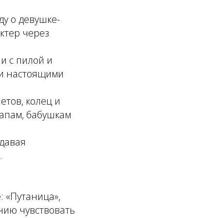
ду о девушке-
актер через
и с пилой и
ли настоящими
етов, колец и
апам, бабушкам
здавая
.
: «Путаница»,
ению чувствовать