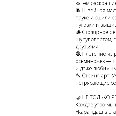
затем раскрашив
🧵 Швейная маст
пауке и сшили с
пуговки и вышив
🪵 Столярное ре
шуруповертом, 
друзьями.
🧶 Плетение из 
осьминожек — п
и даже любимым
🔨 Стринг-арт: 
потрясающие се
🤝 НЕ ТОЛЬКО Р
Каждое утро мы 
«Карандаш в ста