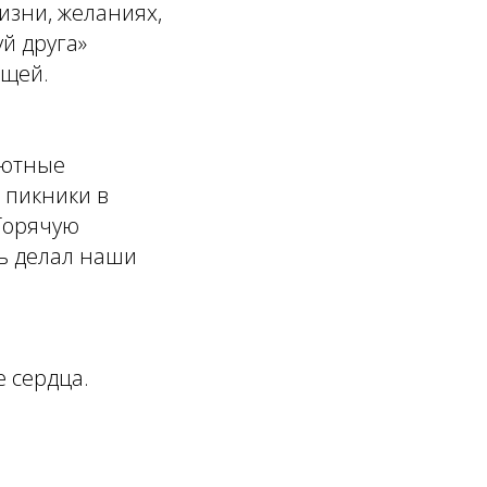
жизни, желаниях,
й друга»
ищей.
уютные
 пикники в
«Горячую
шь делал наши
е сердца.